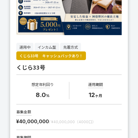
運用中
インカム型
先着方式
くじら33号 キャッシュバックあり！
くじら33号
想定年利回り
運用期間
8.0
12
%
ヶ月
募集金額
¥40,000,000
/ ¥40,000,000（4000口）
募集期間