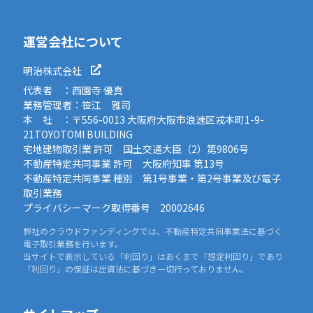
運営会社について
明治株式会社
代表者 ：西園寺 優真
業務管理者：笹江 雅司
本 社 ：〒556-0013 大阪府大阪市浪速区戎本町1-9-
21TOYOTOMI BUILDING
宅地建物取引業 許可 国土交通大臣（2）第9806号
不動産特定共同事業 許可 大阪府知事 第13号
不動産特定共同事業 種別 第1号事業・第2号事業及び電子
取引業務
プライバシーマーク取得番号 20002646
弊社のクラウドファンディングでは、不動産特定共同事業法に基づく
電子取引業務を行います。
当サイトで表示している「利回り」はあくまで「想定利回り」であり
「利回り」の保証は出資法に基づき一切行っておりません。