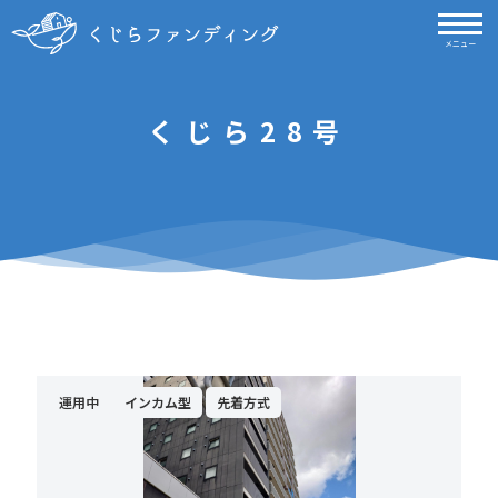
メニュー
くじら28号
運用中
インカム型
先着方式