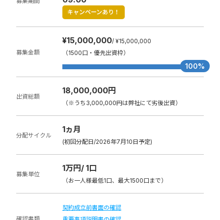
募集期間
キャンペーンあり！
¥15,000,000
/ ¥15,000,000
募集金額
（1500口・優先出資枠）
100%
18,000,000円
出資総額
（※うち3,000,000円は弊社にて劣後出資）
1ヵ月
分配サイクル
(初回分配日/2026年7月10日予定)
1万円/ 1口
募集単位
（お一人様最低1口、最大1500口まで）
契約成立前書面の確認
確認書類
重要事項説明書の確認